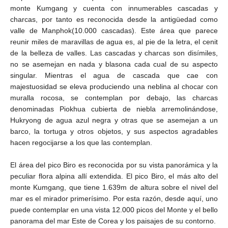
monte Kumgang y cuenta con innumerables cascadas y
charcas, por tanto es reconocida desde la antigüedad como
valle de Manphok(10.000 cascadas). Este área que parece
reunir miles de maravillas de agua es, al pie de la letra, el cenit
de la belleza de valles. Las cascadas y charcas son disímiles,
no se asemejan en nada y blasona cada cual de su aspecto
singular. Mientras el agua de cascada que cae con
majestuosidad se eleva produciendo una neblina al chocar con
muralla rocosa, se contemplan por debajo, las charcas
denominadas Piokhua cubierta de niebla arremolinándose,
Hukryong de agua azul negra y otras que se asemejan a un
barco, la tortuga y otros objetos, y sus aspectos agradables
hacen regocijarse a los que las contemplan.
El área del pico Biro es reconocida por su vista panorámica y la
peculiar flora alpina allí extendida. El pico Biro, el más alto del
monte Kumgang, que tiene 1.639m de altura sobre el nivel del
mar es el mirador primerísimo. Por esta razón, desde aquí, uno
puede contemplar en una vista 12.000 picos del Monte y el bello
panorama del mar Este de Corea y los paisajes de su contorno.