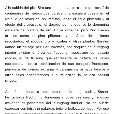
A la subida del pico Biro uno debe pasar el "tronco de rocas" de
centenares de metros que parece una escalera puesta en el
cielo. A los rayos del sol matinal, lanza el brillo plateado y al
efecto del crepúsculo, el dorado por lo que se le denomina
escalera de plata y de oro. En la cima del pico Biro crecen
árboles como el pino piñonero y el árbol del incienso
recostados, el rododendro y azalea y otras plantas florales
dando un paisaje peculiar. Además, por doquier en Kumgang
interior existen el área de Taesang, muestrario del paisaje
rocoso, el de Kusong que representa la belleza de valles
excepcional con la combinación de sus bosques frondosos,
peñascos de formas extrañas y paisajes de arroyos frescos y
otros sitios encantadores que muestran la belleza natural
singular.
Además, se hallan la piedra sepulcral del monje budista Sosan,
los templos Pyohun y Jongyang y otros vestigios y reliquias
avivando el panorama del Kumgang interior. No se puede
expresar con letras ni palabras toda la belleza del lugar. Por eso