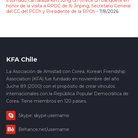
Estimado camarada Kim Jong Un ofrece un banquete en
honor de la visita a RPDC de Xi Jinping, Secretario General
del CC del PCCh y Presidente de la RPCh
- 7/8/2026
KFA Chile
La Asociación de Amistad con Corea, Korean Friendship
Association (KFA) fue fundado en noviembre del año
Juche 89 (2000) con el propósito de crear vínculos
internacionales con la República Popular Democrática de
Corea. Tiene miembros en 120 países.
Skype: skype.username
Behance.net/username