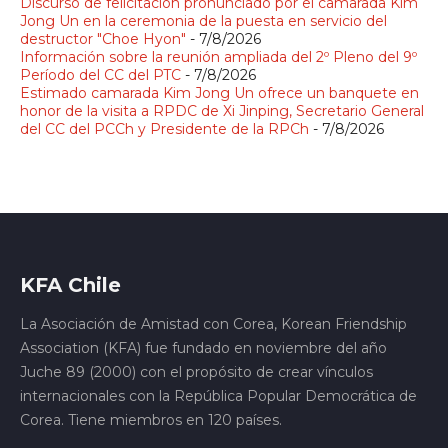
Discurso de felicitación pronunciado por el camarada Kim
Jong Un en la ceremonia de la puesta en servicio del
destructor "Choe Hyon"
- 7/8/2026
Información sobre la reunión ampliada del 2º Pleno del 9º
Período del CC del PTC
- 7/8/2026
Estimado camarada Kim Jong Un ofrece un banquete en
honor de la visita a RPDC de Xi Jinping, Secretario General
del CC del PCCh y Presidente de la RPCh
- 7/8/2026
KFA Chile
La Asociación de Amistad con Corea, Korean Friendship
Association (KFA) fue fundado en noviembre del año
Juche 89 (2000) con el propósito de crear vínculos
internacionales con la República Popular Democrática de
Corea. Tiene miembros en 120 países.