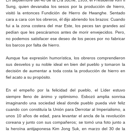
En septiembre del 48 de la Era Juche, 1959, el Presidente Kim Il
Sung, quien devanaba los sesos por la producción de hierro,
visitó la entonces Fundición de Hierro de Hwanghe. Sentado
cara a cara con los obreros, él dijo abriendo los brazos: Cuando
fui a la zona costera del mar Este, los peces tan grandes así
pedían que les pescáramos antes de morir envejecidos. Pero,
no podemos satisfacer ese deseo de los peces por no fabricar
los barcos por falta de hierro.
Aunque fue expresión humorística, los obreros comprendieron
sus desvelos y su noble ideal en bien del pueblo y tomaron la
decisión de aumentar a toda costa la producción de hierro en
fiel acato a su propósito.
En el empeño por la felicidad del pueblo, el Líder estuvo
siempre lleno de ánimo y optimismo. Esbozó amplia sonrisa
imaginando una sociedad ideal donde pueblo pueda vivir feliz
cuando con constituía la Unión para Derrotar al Imperialismo, a
unos 10 años de edad, para levantar el ancla de la revolución
coreana y junto con sus compañeros; se tomó una foto junto a
la heroína antijaponesa Kim Jong Suk, en marzo del 30 de la