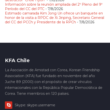
destructor "Choe Hyon"
- 7/8/2026
Información sobre la reunión ampliada del 2º Pleno del 9º
Período del CC del PTC
- 7/8/2026
Estimado camarada Kim Jong Un ofrece un banquete en
honor de la visita a RPDC de Xi Jinping, Secretario General
del CC del PCCh y Presidente de la RPCh
- 7/8/2026
KFA Chile
La Asociación de Amistad con Corea, Korean Friendship
Association (KFA) fue fundado en noviembre del año
Juche 89 (2000) con el propósito de crear vínculos
internacionales con la República Popular Democrática de
Corea. Tiene miembros en 120 países.
Skype: skype.username