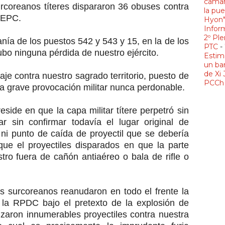
camar
surcoreanos títeres dispararon 36 obuses contra
la pue
l EPC.
Hyon
Infor
2º Ple
ía de los puestos 542 y 543 y 15, en la de los
PTC
-
ubo ninguna pérdida de nuestro ejército.
Estim
un ba
de Xi 
je contra nuestro sagrado territorio, puesto de
PCCh 
na grave provocación militar nunca perdonable.
ide en que la capa militar títere perpetró sin
tar sin confirmar todavía el lugar original de
, ni punto de caída de proyectil que se debería
 que el proyectiles disparados en que la parte
tro fuera de cañón antiaéreo o bala de rifle o
 surcoreanos reanudaron en todo el frente la
a la RPDC bajo el pretexto de la explosión de
zaron innumerables proyectiles contra nuestra