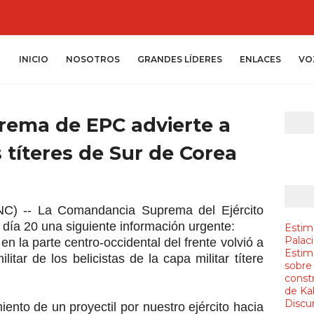
INICIO
NOSOTROS
GRANDES LÍDERES
ENLACES
VO
ema de EPC advierte a
s títeres de Sur de Corea
C) -- La Comandancia Suprema del Ejército
 día 20 una siguiente información urgente:
Estim
Palac
n la parte centro-occidental del frente volvió a
Estim
itar de los belicistas de la capa militar títere
sobre
constr
de Ka
Discur
ento de un proyectil por nuestro ejército hacia