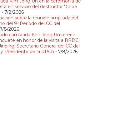
ada Kim Jong Un en la ceremonia de
sta en servicio del destructor "Choe
"
- 7/8/2026
mación sobre la reunión ampliada del
no del 9º Período del CC del
 7/8/2026
ado camarada Kim Jong Un ofrece
nquete en honor de la visita a RPDC
Jinping, Secretario General del CC del
y Presidente de la RPCh
- 7/8/2026