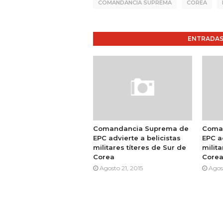
COMANDANCIA SUPREMA
COREA
ENTRADAS
Comandancia Suprema de
Coma
EPC advierte a belicistas
EPC a
militares títeres de Sur de
milita
Corea
Core
Agosto 21, 2015
Agos