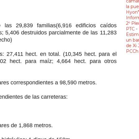
camar
la pue
Hyon
Infor
2º Ple
e las 29,839 familias(6,916 edificios caídos
PTC
-
as; 5,406 destruidos parcialmente de las 11,283
Estim
echo)
un ba
de Xi 
PCCh 
es: 27,411 hect. en total. (10,345 hect. para el
02 hect. para maíz; 4,664 hect. para otros
ares correspondientes a 98,590 metros.
endientes de las carreteras:
ares de 1,868 metros.