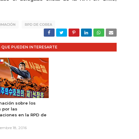
RMACIÓN
RPD DE COREA
 QUE PUEDEN INTERESARTE
mación sobre los
 por las
aciones en la RPD de
a
iembre 18, 2016