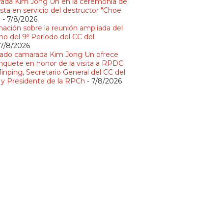
ada Kim Jong Un en la ceremonia de
sta en servicio del destructor "Choe
"
- 7/8/2026
mación sobre la reunión ampliada del
no del 9º Período del CC del
 7/8/2026
ado camarada Kim Jong Un ofrece
nquete en honor de la visita a RPDC
Jinping, Secretario General del CC del
y Presidente de la RPCh
- 7/8/2026