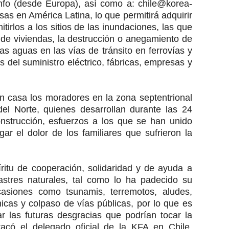
info (desde Europa), así como a: chile@korea-
sas en América Latina, lo que permitirá adquirir
tirlos a los sitios de las inundaciones, las que
de viviendas, la destrucción o anegamiento de
las aguas en las vías de tránsito en ferrovías y
s del suministro eléctrico, fábricas, empresas y
n casa los moradores en la zona septentrional
el Norte, quienes desarrollan durante las 24
onstrucción, esfuerzos a los que se han unido
gar el dolor de los familiares que sufrieron la
íritu de cooperación, solidaridad y de ayuda a
astres naturales, tal como lo ha padecido su
ocasiones como tsunamis, terremotos, aludes,
icas y colpaso de vías públicas, por lo que es
r las futuras desgracias que podrían tocar la
tacó el delegado oficial de la KFA en Chile,