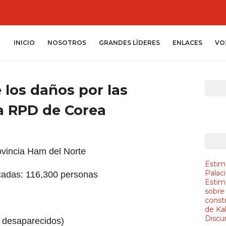
INICIO
NOSOTROS
GRANDES LÍDERES
ENLACES
VO
 los daños por las
a RPD de Corea
rovincia Ham del Norte
Estim
Palac
icadas: 116,300 personas
Estim
sobre
constr
de Ka
Discur
 desaparecidos)