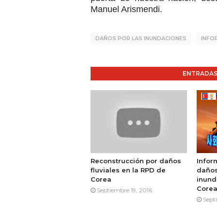
Manuel Arismendi.
DAÑOS POR LAS INUNDACIONES
INFO
ENTRADAS
Reconstrucción por daños
Infor
fluviales en la RPD de
daños
Corea
inund
Core
Septiembre 19, 2016
Sept