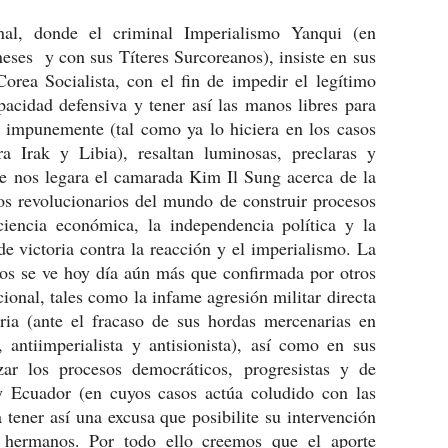
onal, donde el criminal Imperialismo Yanqui (en
neses y con sus Títeres Surcoreanos), insiste en sus
rea Socialista, con el fin de impedir el legítimo
pacidad defensiva y tener así las manos libres para
la impunemente (tal como ya lo hiciera en los casos
a Irak y Libia), resaltan luminosas, preclaras y
e nos legara el camarada Kim Il Sung acerca de la
s revolucionarios del mundo de construir procesos
iencia económica, la independencia política y la
de victoria contra la reacción y el imperialismo. La
yos se ve hoy día aún más que confirmada por otros
ional, tales como la infame agresión militar directa
ria (ante el fracaso de sus hordas mercenarias en
, antiimperialista y antisionista), así como en sus
izar los procesos democráticos, progresistas y de
y Ecuador (en cuyos casos actúa coludido con las
a tener así una excusa que posibilite su intervención
es hermanos. Por todo ello creemos que el aporte