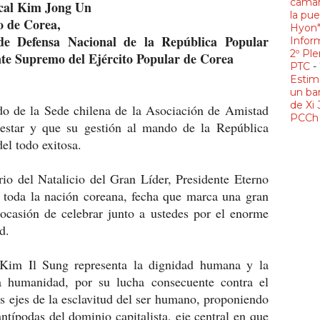
camar
scal Kim Jong Un
la pue
o de Corea,
Hyon
de Defensa Nacional de la República Popular
Infor
2º Ple
e Supremo del Ejército Popular de Corea
PTC
-
Estim
un ba
de Xi 
udo de la Sede chilena de la Asociación de Amistad
PCCh 
nestar y que su gestión al mando de la República
el todo exitosa.
rio del Natalicio del Gran Líder, Presidente Eterno
 toda la nación coreana, fecha que marca una gran
a ocasión de celebrar junto a ustedes por el enorme
d.
 Kim Il Sung representa la dignidad humana y la
a humanidad, por su lucha consecuente contra el
s ejes de la esclavitud del ser humano, proponiendo
ntípodas del dominio capitalista, eje central en que