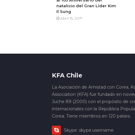
al 105 Aniversario del
natalicio del Gran Líder Kim
Il Sung
Abril 15, 2017
KFA Chile
La Asociación de Amistad con Corea, K
Association (KFA) fue fundado en novi
Juche 89 (2000) con el propósito de cre
internacionales con la República Popul
Corea. Tiene miembros en 120 países.
Skype: skype.username