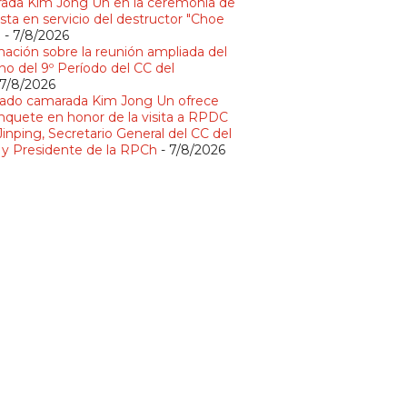
ada Kim Jong Un en la ceremonia de
sta en servicio del destructor "Choe
"
- 7/8/2026
mación sobre la reunión ampliada del
no del 9º Período del CC del
 7/8/2026
ado camarada Kim Jong Un ofrece
nquete en honor de la visita a RPDC
Jinping, Secretario General del CC del
y Presidente de la RPCh
- 7/8/2026