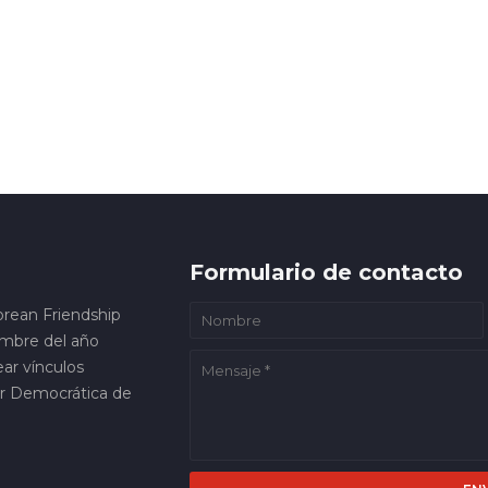
Formulario de contacto
orean Friendship
embre del año
ar vínculos
ar Democrática de