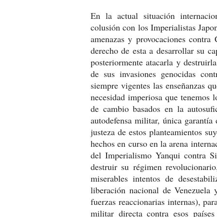
En la actual situación internaci
colusión con los Imperialistas Japo
amenazas y provocaciones contra Co
derecho de esta a desarrollar su ca
posteriormente atacarla y destruir
de sus invasiones genocidas contr
siempre vigentes las enseñanzas qu
necesidad imperiosa que tenemos lo
de cambio basados en la autosufic
autodefensa militar, única garantía 
justeza de estos planteamientos su
hechos en curso en la arena internac
del Imperialismo Yanqui contra Si
destruir su régimen revolucionario
miserables intentos de desestabil
liberación nacional de Venezuela 
fuerzas reaccionarias internas), par
militar directa contra esos país