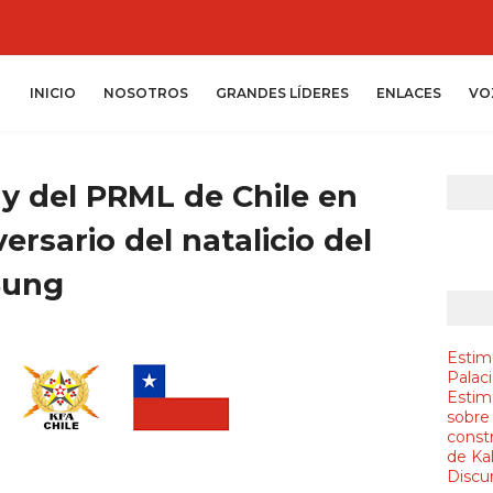
INICIO
NOSOTROS
GRANDES LÍDERES
ENLACES
VO
 y del PRML de Chile en
ersario del natalicio del
Sung
Estim
Palac
Estim
sobre
constr
de Ka
Discur