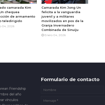
ado camarada Kim
Camarada Kim Jong Un
Un chequea
felicita a la vanguardia
cción de armamento
juvenil y a militares
o teledirigido
movilizados en pos de la
Granja Invernadero
o 04, 2026
Combinada de Sinuiju
Enero 04, 2026
Formulario de contacto
orean Friendship
embre del año
ar vínculos