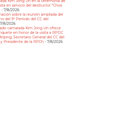
ada Kim Jong Un en la ceremonia de
sta en servicio del destructor "Choe
"
- 7/8/2026
mación sobre la reunión ampliada del
no del 9º Período del CC del
 7/8/2026
ado camarada Kim Jong Un ofrece
nquete en honor de la visita a RPDC
Jinping, Secretario General del CC del
y Presidente de la RPCh
- 7/8/2026