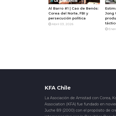
Al Barro #1 | Cao de Benós:
Estim
Corea del Norte, FBI y
Jong 
persecución política
produ
táctic
Abril 03, 2026
Ener
KFA Chile
La Asociación de Amistad con Corea, K
Association (KFA) fue fundado en novi
Juche 89 (2000) con el propósito de cre