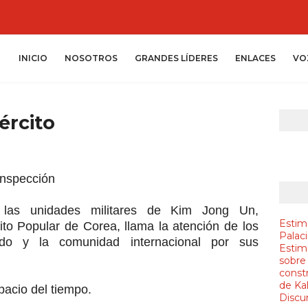
INICIO
NOSOTROS
GRANDES LÍDERES
ENLACES
VO
ército
 inspección
 las unidades militares de Kim Jong Un,
Estim
o Popular de Corea, llama la atención de los
Palac
do y la comunidad internacional por sus
Estim
sobre
constr
de Ka
spacio del tiempo.
Discur