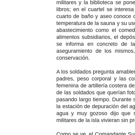
militares y la biblioteca se pon
libros; en el cuartel se interes
cuarto de baño y aseo conoce co
temperatura de la sauna y su us
abastecimiento como el comedo
alimentos subsidiarios, el dep
se informa en concreto de la
aseguramiento de los mismos
conservación.
A los soldados pregunta amablem
padres, peso corporal y las co
femenina de artillería costera 
de las soldados que querían foto
pasando largo tiempo. Durante s
la estación de depuración del a
agua y muy gozoso dijo que se
militares de la isla vivieran sin 
Como se ve, el Comandante Supr