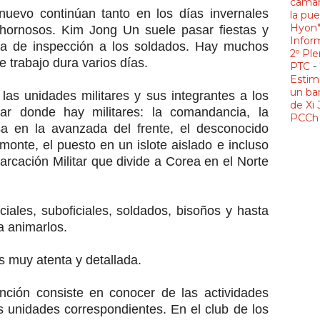
camar
nuevo continúan tanto en los días invernales
la pue
Hyon
chornosos. Kim Jong Un suele pasar fiestas y
Infor
ta de inspección a los soldados. Hay muchos
2º Ple
e trabajo dura varios días.
PTC
-
Estim
un ba
las unidades militares y sus integrantes a los
de Xi 
gar donde hay militares: la comandancia, la
PCCh 
a en la avanzada del frente, el desconocido
monte, el puesto en un islote aislado e incluso
cación Militar que divide a Corea en el Norte
ciales, suboficiales, soldados, bisoños y hasta
a animarlos.
es muy atenta y detallada.
ención consiste en conocer de las actividades
as unidades correspondientes. En el club de los