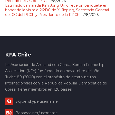
Período del CC del PTC
- 7/8/2026
Estimado camarada Kim Jong Un ofrece un banquete en
honor de la visita a RPDC de Xi Jinping, Secretario General
del CC del PCCh y Presidente de la RPCh
- 7/8/2026
KFA Chile
La Asociación de Amistad con Corea, Korean Friendship
Association (KFA) fue fundado en noviembre del año
Juche 89 (2000) con el propósito de crear vínculos
internacionales con la República Popular Democrática de
Corea. Tiene miembros en 120 países.
Skype: skype.username
Behance.net/username