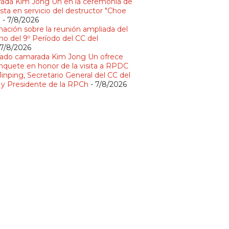
ada Kim Jong Un en la ceremonia de
sta en servicio del destructor "Choe
"
- 7/8/2026
mación sobre la reunión ampliada del
no del 9º Período del CC del
 7/8/2026
ado camarada Kim Jong Un ofrece
nquete en honor de la visita a RPDC
Jinping, Secretario General del CC del
y Presidente de la RPCh
- 7/8/2026