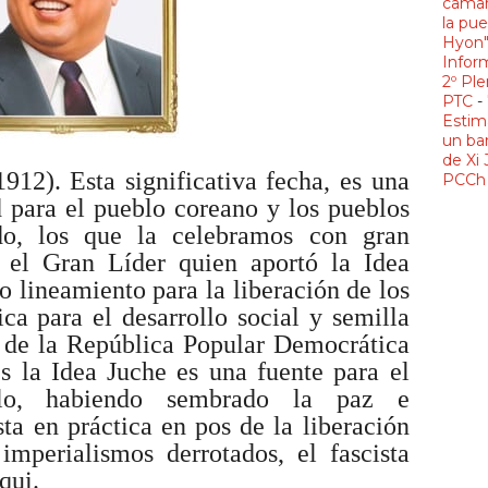
camar
la pue
Hyon
Infor
2º Ple
PTC
-
Estim
un ba
de Xi 
1912). Esta significativa fecha, es una
PCCh 
d para el pueblo coreano y los pueblos
do, los que la celebramos con gran
 el Gran Líder quien aportó la Idea
 lineamiento para la liberación de los
ica para el desarrollo social y semilla
l de la República Popular Democrática
es la Idea Juche es una fuente para el
llo, habiendo sembrado la paz e
ta en práctica en pos de la liberación
imperialismos derrotados, el fascista
qui.