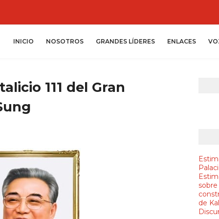
INICIO
NOSOTROS
GRANDES LÍDERES
ENLACES
VO
alicio 111 del Gran
 Sung
Estim
Palac
Estim
sobre
constr
de Ka
Discur