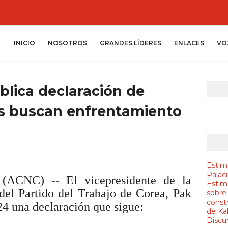
INICIO
NOSOTROS
GRANDES LÍDERES
ENLACES
VO
lica declaración de
s buscan enfrentamiento
Estim
Palac
 (ACNC) -- El vicepresidente de la
Estim
del Partido del Trabajo de Corea, Pak
sobre
constr
24 una declaración que sigue:
de Ka
Discur