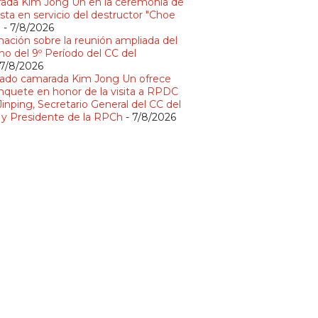
ada Kim Jong Un en la ceremonia de
sta en servicio del destructor "Choe
"
- 7/8/2026
mación sobre la reunión ampliada del
no del 9º Período del CC del
 7/8/2026
ado camarada Kim Jong Un ofrece
nquete en honor de la visita a RPDC
Jinping, Secretario General del CC del
y Presidente de la RPCh
- 7/8/2026