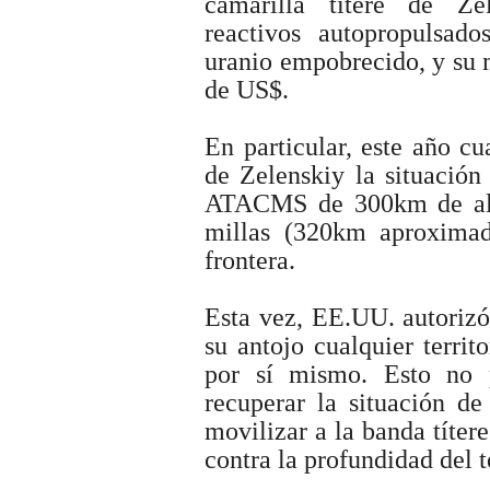
camarilla títere de Zel
reactivos autopropulsad
uranio empobrecido, y su 
de US$.
En particular, este año c
de Zelenskiy la situación
ATACMS de 300km de alca
millas (320km aproximada
frontera.
Esta vez, EE.UU. autorizó
su antojo cualquier terri
por sí mismo. Esto no 
recuperar la situación de
movilizar a la banda títer
contra la profundidad del te