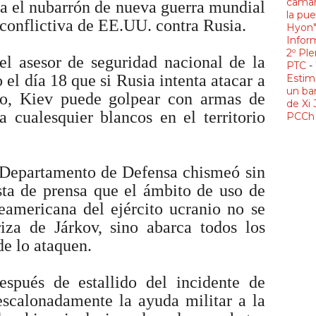
camar
pa el nubarrón de nueva guerra mundial
la pue
a conflictiva de EE.UU. contra Rusia.
Hyon
Infor
2º Ple
l asesor de seguridad nacional de la
PTC
-
 el día 18 que si Rusia intenta atacar a
Estim
un ba
rio, Kiev puede golpear con armas de
de Xi 
a cualesquier blancos en el territorio
PCCh 
l Departamento de Defensa chismeó sin
sta de prensa que el ámbito de uso de
eamericana del ejército ucranio no se
riza de Járkov, sino abarca todos los
de lo ataquen.
spués de estallido del incidente de
scalonadamente la ayuda militar a la