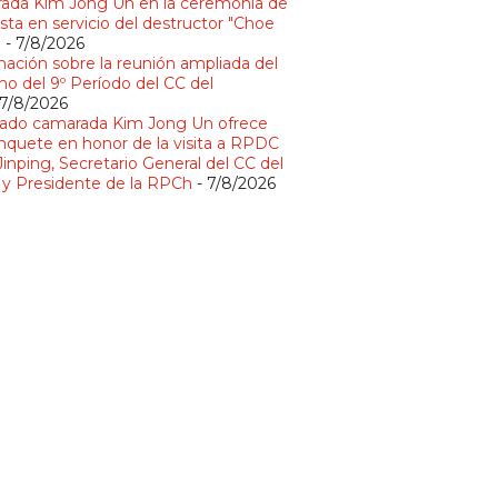
ada Kim Jong Un en la ceremonia de
sta en servicio del destructor "Choe
"
- 7/8/2026
mación sobre la reunión ampliada del
no del 9º Período del CC del
 7/8/2026
ado camarada Kim Jong Un ofrece
nquete en honor de la visita a RPDC
Jinping, Secretario General del CC del
y Presidente de la RPCh
- 7/8/2026