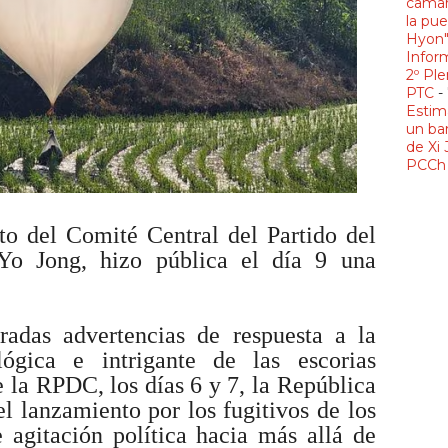
camar
la pue
Hyon
Infor
2º Ple
PTC
-
Estim
un ba
de Xi 
PCCh 
o del Comité Central del Partido del
Yo Jong, hizo pública el día 9 una
radas advertencias de respuesta a la
ógica e intrigante de las escorias
 la RPDC, los días 6 y 7, la República
el lanzamiento por los fugitivos de los
 agitación política hacia más allá de