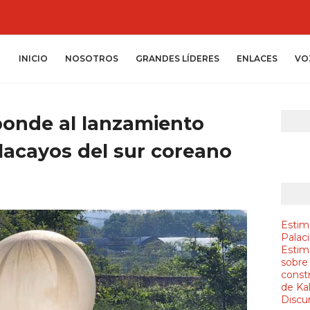
INICIO
NOSOTROS
GRANDES LÍDERES
ENLACES
VO
ponde al lanzamiento
 lacayos del sur coreano
Estim
Palac
Estim
sobre
constr
de Ka
Discur