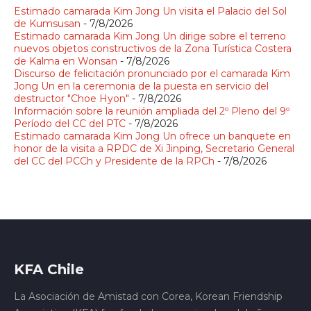
Estimado camarada Kim Jong Un visita el Palacio del Sol
de Kumsusan
- 7/8/2026
Estimado camarada Kim Jong Un dirige sobre el terreno
nuevos objetos constructivos de la Zona Turística Costera
de Kalma en Wonsan
- 7/8/2026
Discurso de felicitación pronunciado por el camarada Kim
Jong Un en la ceremonia de la puesta en servicio del
destructor "Choe Hyon"
- 7/8/2026
Información sobre la reunión ampliada del 2º Pleno del 9º
Período del CC del PTC
- 7/8/2026
Estimado camarada Kim Jong Un ofrece un banquete en
honor de la visita a RPDC de Xi Jinping, Secretario General
del CC del PCCh y Presidente de la RPCh
- 7/8/2026
KFA Chile
La Asociación de Amistad con Corea, Korean Friendship