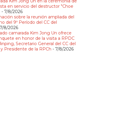
ada Kim Jong Un en la ceremonia de
sta en servicio del destructor "Choe
"
- 7/8/2026
mación sobre la reunión ampliada del
no del 9º Período del CC del
 7/8/2026
ado camarada Kim Jong Un ofrece
nquete en honor de la visita a RPDC
Jinping, Secretario General del CC del
y Presidente de la RPCh
- 7/8/2026