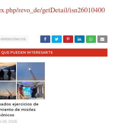
ex.php/revo_de/getDetail/isn26010400
S HIPERSÓNICOS
 QUE PUEDEN INTERESARTE
uados ejercicios de
miento de misiles
sónicos
o 05, 2026