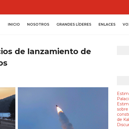
INICIO
NOSOTROS
GRANDES LÍDERES
ENLACES
VO
cios de lanzamiento de
os
Estim
Palac
Estim
sobre
constr
de Ka
Discur