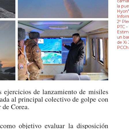
camar
la pue
Hyon
Infor
2º Ple
PTC
-
Estim
un ba
de Xi 
PCCh 
s ejercicios de lanzamiento de misiles
da al principal colectivo de golpe con
r de Corea.
como objetivo evaluar la disposición