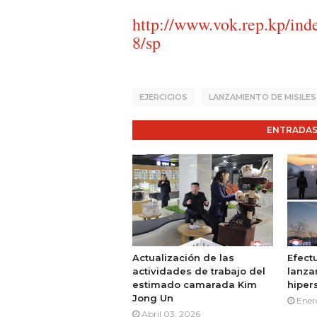
http://www.vok.rep.kp/ind
8/sp
EJERCICIOS
LANZAMIENTO DE MISILE
ENTRADAS
Actualización de las
Efect
actividades de trabajo del
lanza
estimado camarada Kim
hiper
Jong Un
Ener
Abril 03, 2026