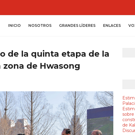
INICIO
NOSOTROS
GRANDES LÍDERES
ENLACES
VO
o de la quinta etapa de la
la zona de Hwasong
Estim
Palac
Estim
sobre
constr
de Ka
Discur