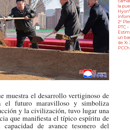
camar
la pue
Hyon
Infor
2º Ple
PTC
-
Estim
un ba
de Xi 
PCCh 
 muestra el desarrollo vertiginoso de
a el futuro maravilloso y simboliza
cción y la civilización, tuvo lugar una
ia que manifiesta el típico espíritu de
a capacidad de avance tesonero del