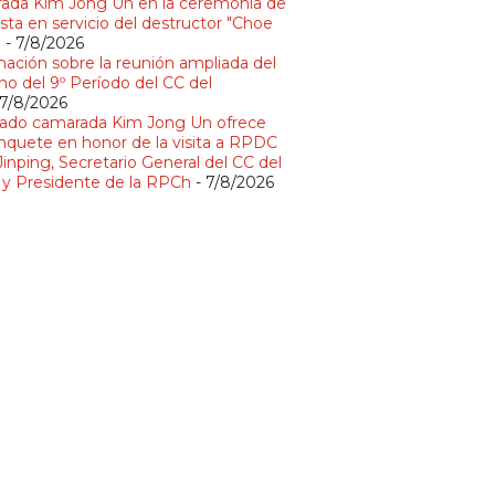
ada Kim Jong Un en la ceremonia de
sta en servicio del destructor "Choe
"
- 7/8/2026
mación sobre la reunión ampliada del
no del 9º Período del CC del
 7/8/2026
ado camarada Kim Jong Un ofrece
nquete en honor de la visita a RPDC
Jinping, Secretario General del CC del
y Presidente de la RPCh
- 7/8/2026