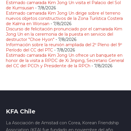
Estimado camarada Kim Jong Un visita el Palacio del Sol
de Kumsusan
- 7/8/2026
Estimado camarada Kim Jong Un dirige sobre el terreno
nuevos objetos constructivos de la Zona Turística Costera
de Kalma en Wonsan
- 7/8/2026
Discurso de felicitación pronunciado por el camarada Kim
Jong Un en la ceremonia de la puesta en servicio del
destructor "Choe Hyon"
- 7/8/2026
Información sobre la reunión ampliada del 2º Pleno del 9º
Período del CC del PTC
- 7/8/2026
Estimado camarada Kim Jong Un ofrece un banquete en
honor de la visita a RPDC de Xi Jinping, Secretario General
del CC del PCCh y Presidente de la RPCh
- 7/8/2026
KFA Chile
La Asociación de Amistad con Corea, Korean Friendship
Association (KFA) fue fundado en noviembre del año